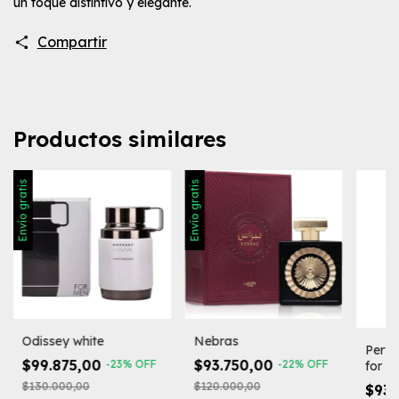
un toque distintivo y elegante.
Compartir
Productos similares
Envío gratis
Envío gratis
Nebras
Odissey white
Perf
$93.750,00
$99.875,00
-
22
%
OFF
-
23
%
OFF
for 
$120.000,00
$130.000,00
$93.