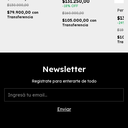
$131.250,00
$130.000,00
-
18
%
OFF
Perfu
$79.900,00
con
$160.000,00
Transferencia
$136
$105.000,00
con
-
24
%
Transferencia
$180.
$109
Trans
Newsletter
Registrate para enterarte de todo