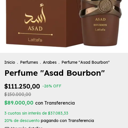
Inicio
.
Perfumes
.
Arabes
.
Perfume "Asad Bourbon"
Perfume "Asad Bourbon"
$111.250,00
-
26
%
OFF
$150.000,00
$89.000,00
con
Transferencia
3
cuotas sin interés de
$37.083,33
20% de descuento
pagando con Transferencia