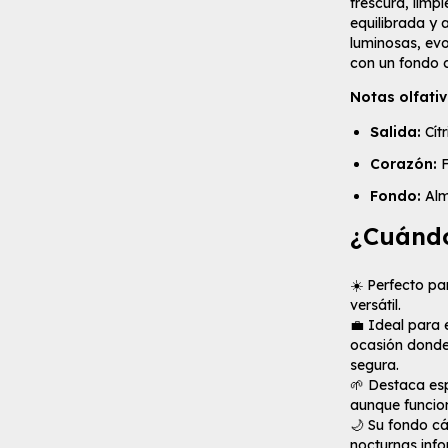
frescura, limp
equilibrada y 
luminosas, evo
con un fondo c
Notas olfativ
Salida:
Cít
Corazón:
F
Fondo:
Alm
¿Cuándo
☀️ Perfecto par
versátil.
💼 Ideal para 
ocasión donde
segura.
🌱 Destaca es
aunque funcio
🌙 Su fondo cá
nocturnas info