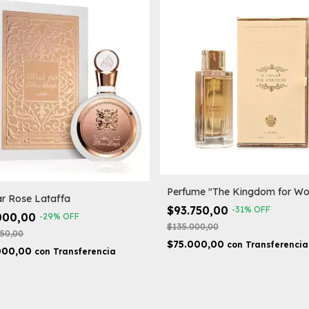
Perfume "The Kingdom for W
r Rose Lataffa
$93.750,00
-
31
%
OFF
000,00
-
29
%
OFF
$135.000,00
250,00
$75.000,00
con
Transferencia
000,00
con
Transferencia