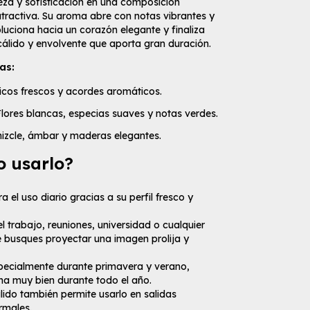
ieza y sofisticación en una composición
atractiva. Su aroma abre con notas vibrantes y
luciona hacia un corazón elegante y finaliza
álido y envolvente que aporta gran duración.
as:
ricos frescos y acordes aromáticos.
lores blancas, especias suaves y notas verdes.
izcle, ámbar y maderas elegantes.
 usarlo?
a el uso diario gracias a su perfil fresco y
el trabajo, reuniones, universidad o cualquier
 busques proyectar una imagen prolija y
pecialmente durante primavera y verano,
na muy bien durante todo el año.
lido también permite usarlo en salidas
rmales.