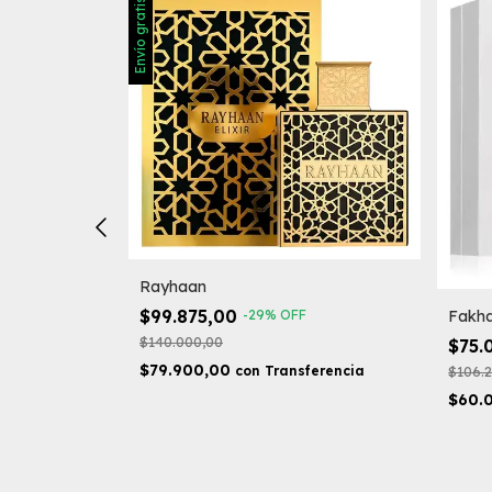
Envío gratis
Rayhaan
se"
$99.875,00
Fakha
-
29
%
OFF
F
$140.000,00
$75.
$79.900,00
$106.
con
Transferencia
ferencia
$60.