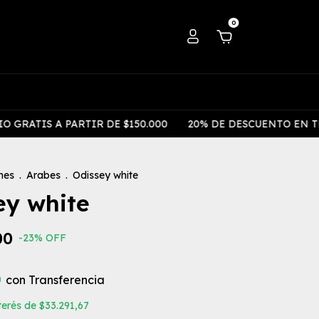
0
S A PARTIR DE $150.000
20% DE DESCUENTO EN TRANSF
mes
.
Arabes
.
Odissey white
ey white
00
-
23
%
OFF
0
con
Transferencia
nterés de
$33.291,67