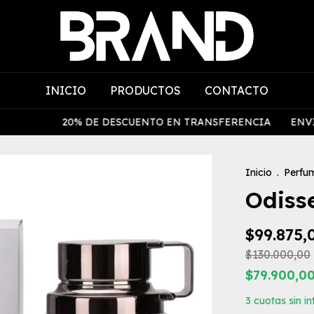
INICIO
PRODUCTOS
CONTACTO
20% DE DESCUENTO EN TRANSFERENCIA
ENVIO GRATI
Inicio
.
Perfu
Odiss
$99.875,
$130.000,00
$79.900,0
3
cuotas sin i