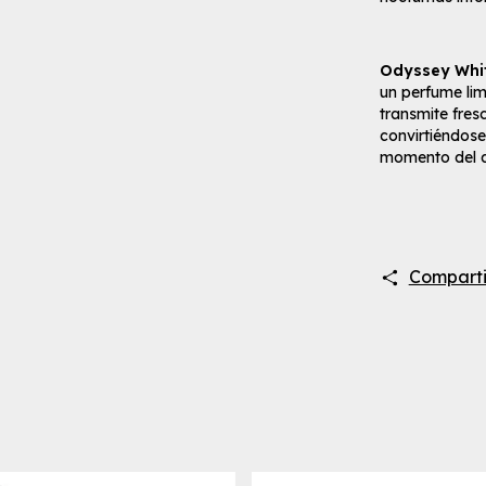
Odyssey Whi
un perfume lim
transmite fresc
convirtiéndos
momento del d
Comparti