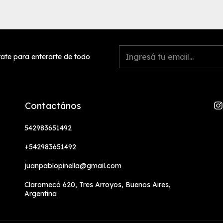
rate para enterarte de todo
Contactános
542983651492
+542983651492
juanpablopinella@gmail.com
Claromecó 620, Tres Arroyos, Buenos Aires,
Argentina