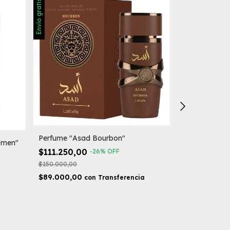
Envío gratis
Perfume "Asad Bourbon"
omen"
Perfume "His
$111.250,00
-
26
%
OFF
$108.750,
$150.000,00
$145.000,00
$89.000,00
con
Transferencia
$87.000,00