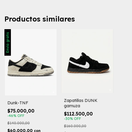
Productos similares
Envío gratis
Zapatillas DUNK
Dunk-TNF
gamuza
$75.000,00
$112.500,00
-
46
%
OFF
-
30
%
OFF
$140.000,00
$160.000,00
$60.000,00
con