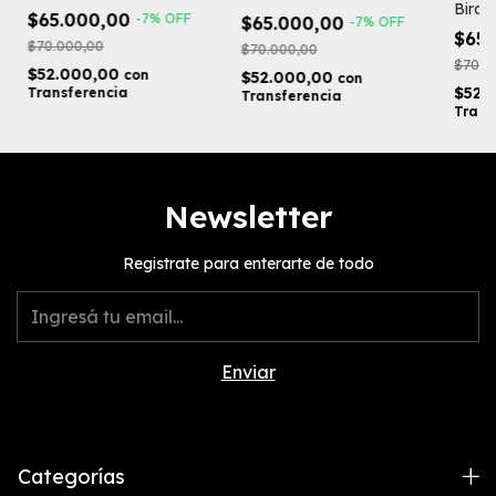
Bird"
$65.000,00
-
7
%
OFF
$65.000,00
-
7
%
OFF
$65
$70.000,00
$70.000,00
$70.0
$52.000,00
con
$52.000,00
con
$52.
Transferencia
Transferencia
Trans
Newsletter
Registrate para enterarte de todo
Categorías