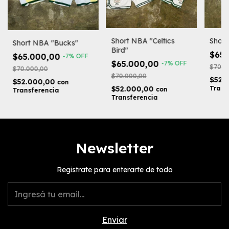
Short NBA "Celtics
Short
Short NBA "Bucks"
Bird"
$65
$65.000,00
-
7
%
OFF
$65.000,00
-
7
%
OFF
$70.0
$70.000,00
$70.000,00
$52.
$52.000,00
con
$52.000,00
Trans
con
Transferencia
Transferencia
Newsletter
Registrate para enterarte de todo